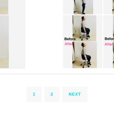
1
2
NEXT