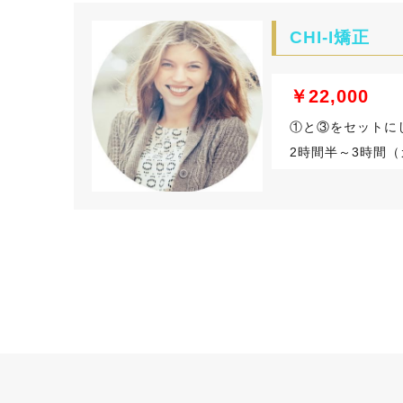
CHI-I矯正
￥22,000
​①と③をセットに
2時間半～3時間