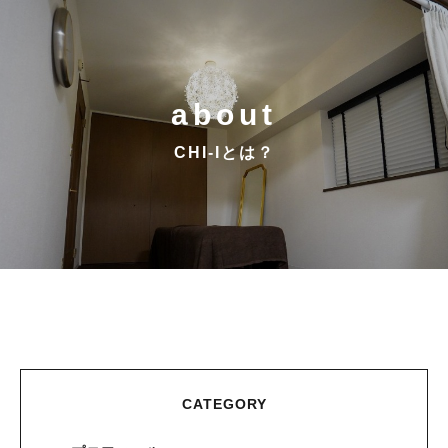
about
CHI-Iとは？
CATEGORY