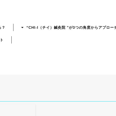
る？
“CHI-I（チイ）鍼灸院 ”が3つの角度からアプロー
ット