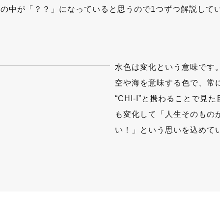
が頭の中が「？？」に​なっていると思うので1つずつ解説して
水色は変化という意味です
空や海を意味する色で、常
“CHI-I”と携わることで
も変化して「人生そのもの
い！」という思いを込めて