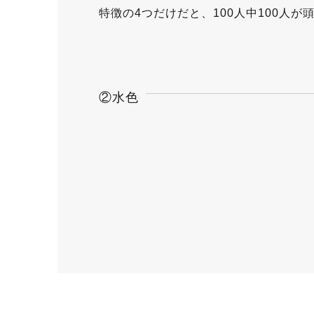
特徴の4つだけだと、100人中100人
②水色