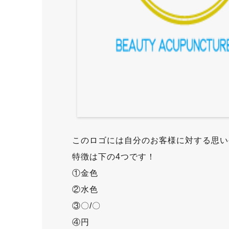
このロゴには自分のお客様に対する思い
​特徴は下の4つです！
①金色
②水色
③〇/〇
④円