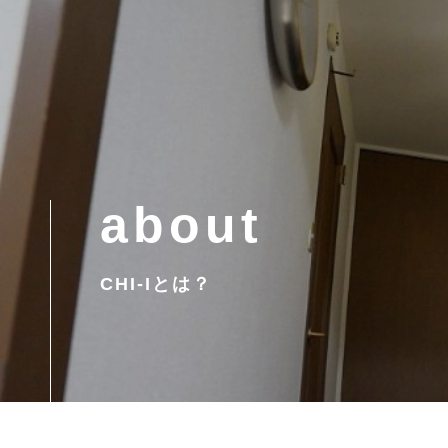
about
CHI-Iとは？